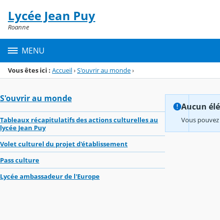
Panneau de gestion des cookies
Lycée Jean Puy
Menu de la rubrique
Contenu
Roanne
MENU
Vous êtes ici :
Accueil
›
S'ouvrir au monde
›
S'ouvrir au monde
Aucun élém
Tableaux récapitulatifs des actions culturelles au
Vous pouvez 
lycée Jean Puy
Volet culturel du projet d'établissement
Pass culture
Lycée ambassadeur de l'Europe