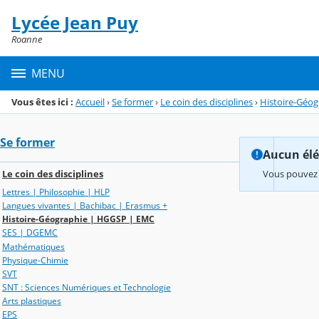
Panneau de gestion des cookies
Lycée Jean Puy
Menu de la rubrique
Contenu
Roanne
MENU
Vous êtes ici :
Accueil
›
Se former
›
Le coin des disciplines
›
Histoire-Géo
Se former
Aucun élém
Le coin des disciplines
Vous pouvez 
Lettres | Philosophie | HLP
Langues vivantes | Bachibac | Erasmus +
Histoire-Géographie | HGGSP | EMC
SES | DGEMC
Mathématiques
Physique-Chimie
SVT
SNT : Sciences Numériques et Technologie
Arts plastiques
EPS