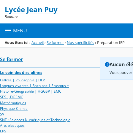
Panneau de gestion des cookies
Lycée Jean Puy
Menu de la rubrique
Contenu
Roanne
MENU
Vous êtes ici :
Accueil
›
Se former
›
Nos spécificités
›
Préparation IEP
Se former
Aucun élém
Le coin des disciplines
Vous pouvez 
Lettres | Philosophie | HLP
Langues vivantes | Bachibac | Erasmus +
Histoire-Géographie | HGGSP | EMC
SES | DGEMC
Mathématiques
Physique-Chimie
SVT
SNT : Sciences Numériques et Technologie
Arts plastiques
EPS