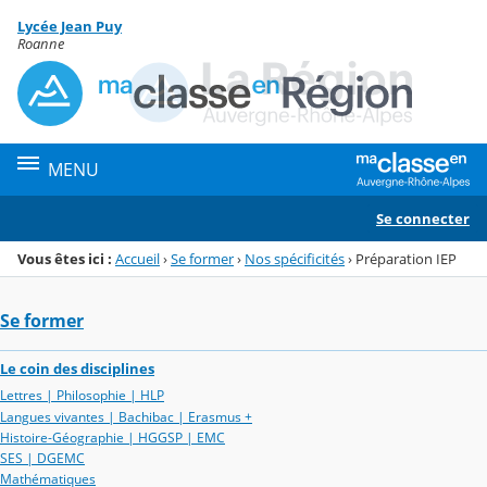
Panneau de gestion des cookies
Lycée Jean Puy
Menu de la rubrique
Contenu
Roanne
MENU
Se connecter
Vous êtes ici :
Accueil
›
Se former
›
Nos spécificités
›
Préparation IEP
Se former
Le coin des disciplines
Lettres | Philosophie | HLP
Langues vivantes | Bachibac | Erasmus +
Histoire-Géographie | HGGSP | EMC
SES | DGEMC
Mathématiques