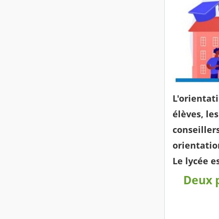
L'orientat
élèves, le
conseiller
orientatio
Le lycée e
Deux 