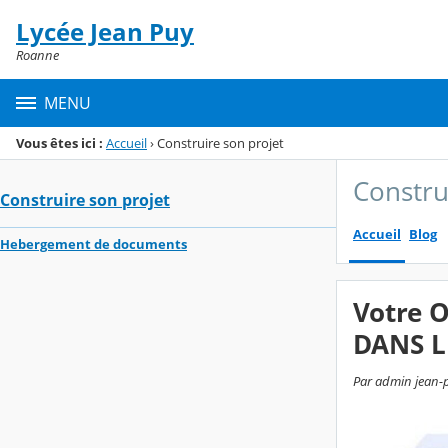
Panneau de gestion des cookies
Lycée Jean Puy
Menu de la rubrique
Contenu
Roanne
MENU
Vous êtes ici :
Accueil
›
Construire son projet
Constru
Construire son projet
Accueil
Blog
Hebergement de documents
Votre O
DANS L
Par admin jean-p