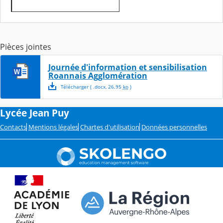
Pièces jointes
Journée d'information et sensibilisation
Roannais Agglomération
Télécharger
( .
docx
,
26.95
ko
)
Lycée Jean Puy
Contacts
Mentions légales
Chartes d'utilisation
Données personnelles