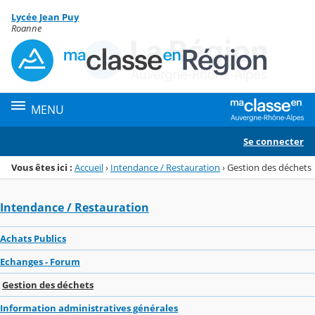
Panneau de gestion des cookies
Lycée Jean Puy
Menu de la rubrique
Contenu
Roanne
MENU
Se connecter
Vous êtes ici :
Accueil
›
Intendance / Restauration
›
Gestion des déchets
Intendance / Restauration
Achats Publics
Echanges - Forum
Gestion des déchets
Information administratives générales