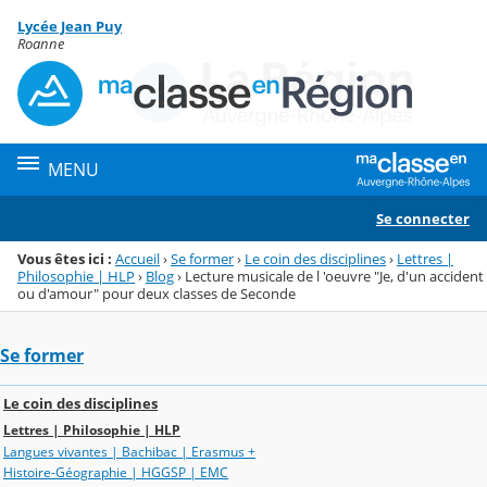
Panneau de gestion des cookies
Lycée Jean Puy
Menu de la rubrique
Contenu
Roanne
MENU
Se connecter
Vous êtes ici :
Accueil
›
Se former
›
Le coin des disciplines
›
Lettres |
Philosophie | HLP
›
Blog
›
Lecture musicale de l 'oeuvre "Je, d'un accident
ou d'amour" pour deux classes de Seconde
Se former
Le coin des disciplines
Lettres | Philosophie | HLP
Langues vivantes | Bachibac | Erasmus +
Histoire-Géographie | HGGSP | EMC