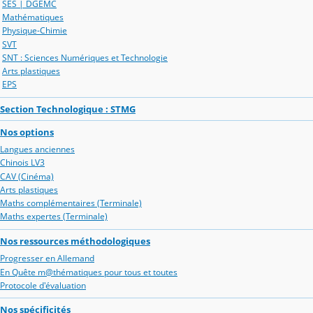
SES | DGEMC
Mathématiques
Physique-Chimie
SVT
SNT : Sciences Numériques et Technologie
Arts plastiques
EPS
Section Technologique : STMG
Nos options
Langues anciennes
Chinois LV3
CAV (Cinéma)
Arts plastiques
Maths complémentaires (Terminale)
Maths expertes (Terminale)
Nos ressources méthodologiques
Progresser en Allemand
En Quête m@thématiques pour tous et toutes
Protocole d'évaluation
Nos spécificités