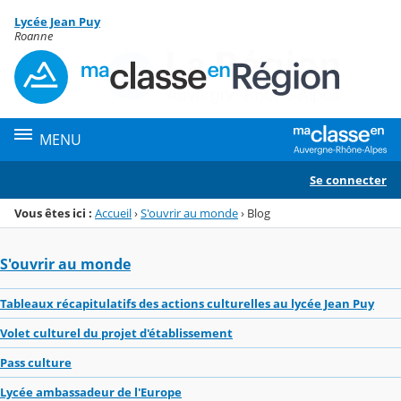
Panneau de gestion des cookies
Lycée Jean Puy
Menu de la rubrique
Contenu
Roanne
MENU
Se connecter
Vous êtes ici :
Accueil
›
S'ouvrir au monde
›
Blog
S'ouvrir au monde
Tableaux récapitulatifs des actions culturelles au lycée Jean Puy
Volet culturel du projet d'établissement
Pass culture
Lycée ambassadeur de l'Europe