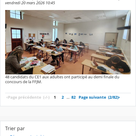
vendredi 20 mars 2026 10:45
48 candidats du CE1 aux adultes ont participé au demi finale du
concours de la FFJM.
‹
Page précédente
(-/-)
1
2
…
82
Page suivante
(2/82)
›
Trier par