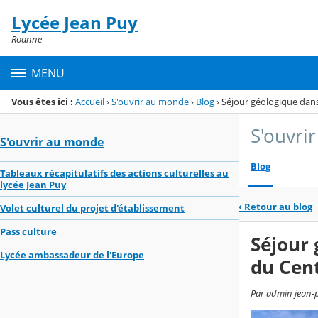
Panneau de gestion des cookies
Lycée Jean Puy
Menu de la rubrique
Contenu
Roanne
MENU
Vous êtes ici :
Accueil
›
S'ouvrir au monde
›
Blog
›
Séjour géologique dans 
S'ouvri
S'ouvrir au monde
Blog
Tableaux récapitulatifs des actions culturelles au
lycée Jean Puy
‹
Retour au blog
Volet culturel du projet d'établissement
Pass culture
Séjour 
Lycée ambassadeur de l'Europe
du Cent
Par admin jean-pu